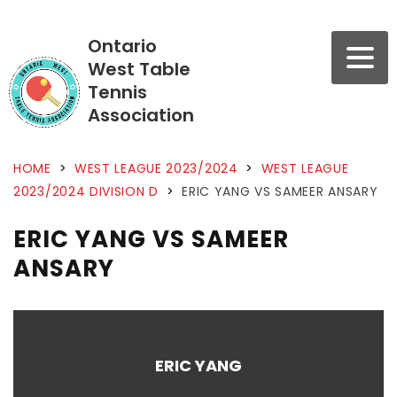
Ontario
West Table
Tennis
Association
HOME
>
WEST LEAGUE 2023/2024
>
WEST LEAGUE
2023/2024 DIVISION D
>
ERIC YANG VS SAMEER ANSARY
ERIC YANG VS SAMEER
ANSARY
ERIC YANG